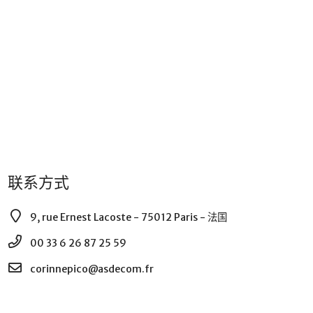
联系方式
9, rue Ernest Lacoste - 75012 Paris - 法国
00 33 6 26 87 25 59
corinnepico@asdecom.fr