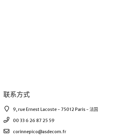
联系方式
9, rue Ernest Lacoste - 75012 Paris - 法国
00 33 6 26 87 25 59
corinnepico@asdecom.fr