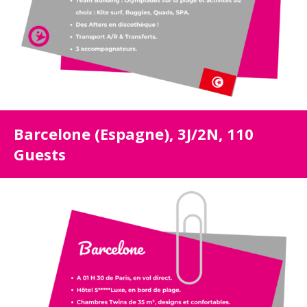
Barcelone (Espagne), 3J/2N, 110
Guests